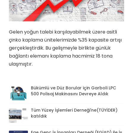
Gelen yoğun talebi karşılayabilmek üzere asitli
çinko kaplama ünitelerimizde %35 kapasite artışı
gerçekleştirdik. Bu gelişmeyle birlikte günlük
bağlantı elemanı kaplama hacmimiz 18 tona
ulaşmıştır.
Bükümlü ve Düz Borular için Garboli LPC
500 Polisaj Makinasını Devreye Aldık
Tüm Yüzey İşlemleri Derneği'ne(TÜYİDER)
katıldık
Ege Genç İş İnsanları Derneği (EGİAD) ile İş