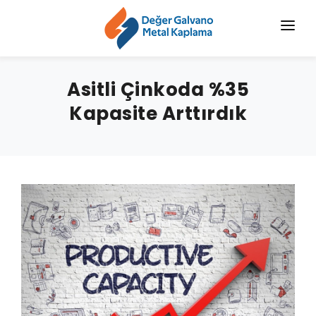
ANASAYFA
Asitli Çinkoda %35
KURUMSAL
Kapasite Arttırdık
KROMAJ
HIZMETLERIMIZ
SEKTÖRLER
BLOG
HABERLER
İLETIŞIM