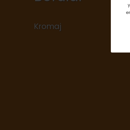
y
e
Kromaj