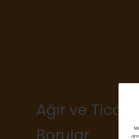
Ağır ve Ticari
Borular
Mü
ama