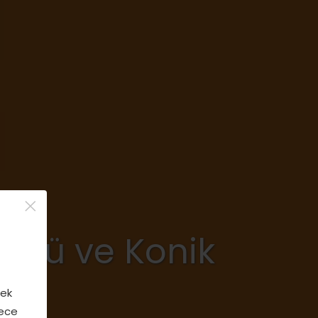
×
ümlü ve Konik
mek
gece