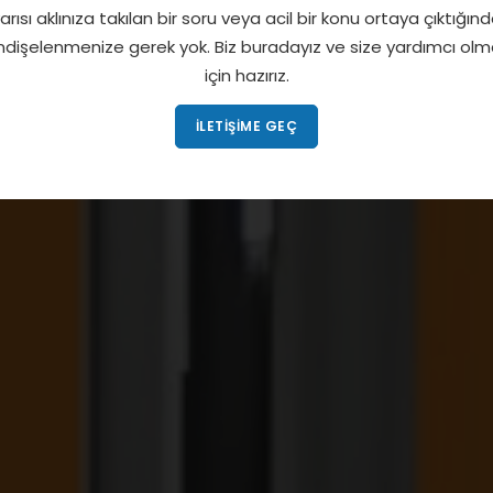
arısı aklınıza takılan bir soru veya acil bir konu ortaya çıktığın
ndişelenmenize gerek yok. Biz buradayız ve size yardımcı olm
için hazırız.
İLETIŞIME GEÇ