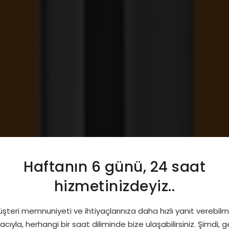
Haftanın 6 günü, 24 saat
 Araç Egzozları Bük
hizmetinizdeyiz..
şteri memnuniyeti ve ihtiyaçlarınıza daha hızlı yanıt verebil
cıyla, herhangi bir saat diliminde bize ulaşabilirsiniz. Şimdi, 