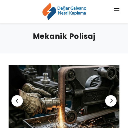
ANASAYFA
Mekanik Polisaj
KURUMSAL
KROMAJ
HIZMETLERIMIZ
SEKTÖRLER
BLOG
HABERLER
İLETIŞIM